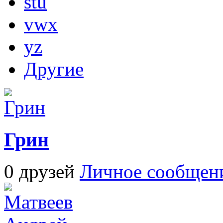
stu
vwx
yz
Другие
Грин
0 друзей
Личное сообщен