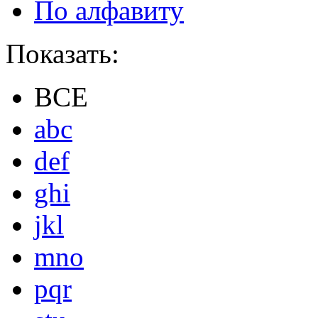
По алфавиту
Показать:
ВСЕ
abc
def
ghi
jkl
mno
pqr