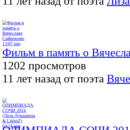
11 лет назад от поэта
Лиза
13:07
star
Фильм в память о Вячесл
1202 просмотров
11 лет назад от поэта
Вяче
03:31
star