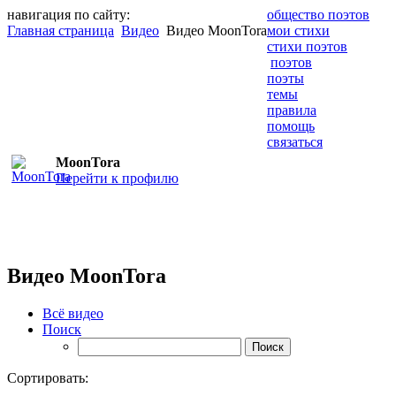
навигация по сайту:
общество поэтов
Главная страница
Видео
Видео MoonTora
мои стихи
стихи поэтов
поэтов
поэты
темы
правила
помощь
связаться
MoonTora
Перейти к профилю
Видео MoonTora
Всё видео
Поиск
Сортировать: