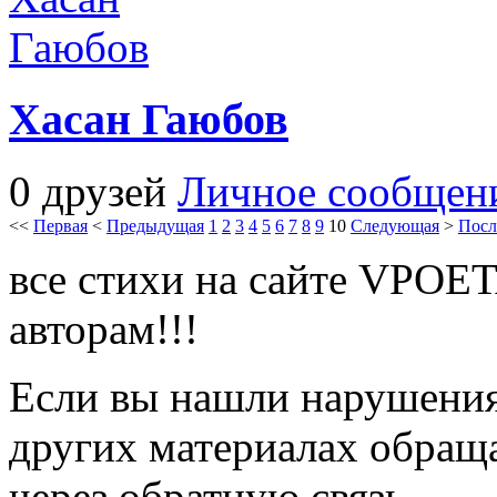
Хасан Гаюбов
0 друзей
Личное сообщен
<<
Первая
<
Предыдущая
1
2
3
4
5
6
7
8
9
10
Следующая
>
Посл
все стихи на сайте VPOE
авторам!!!
Если вы нашли нарушения 
других материалах обраща
через обратную связь.