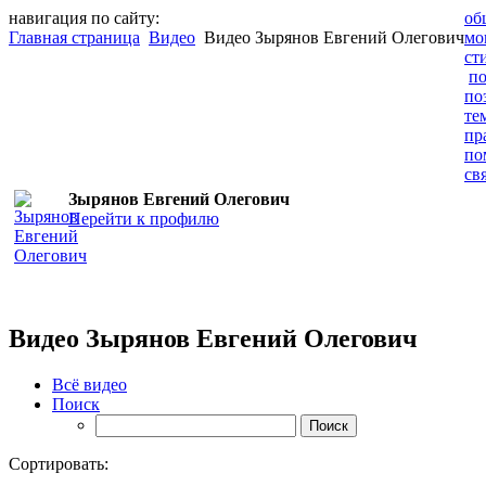
навигация по сайту:
об
Главная страница
Видео
Видео Зырянов Евгений Олегович
мо
ст
по
по
те
пр
по
св
Зырянов Евгений Олегович
Перейти к профилю
Видео Зырянов Евгений Олегович
Всё видео
Поиск
Сортировать: