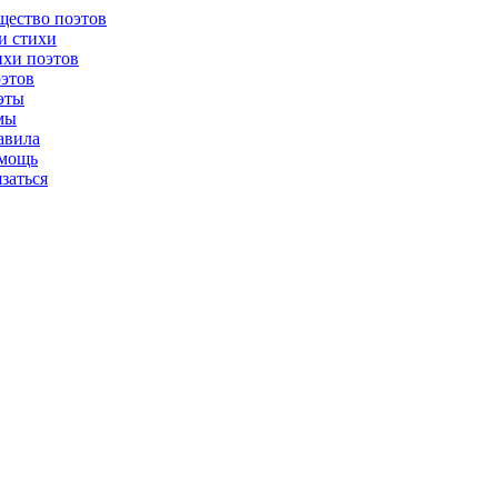
щество поэтов
и стихи
ихи поэтов
этов
эты
мы
авила
мощь
язаться