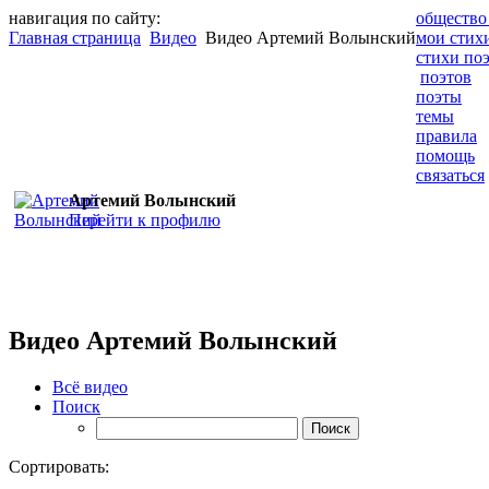
навигация по сайту:
общество
Главная страница
Видео
Видео Артемий Волынский
мои стих
стихи по
поэтов
поэты
темы
правила
помощь
связаться
Артемий Волынский
Перейти к профилю
Видео Артемий Волынский
Всё видео
Поиск
Сортировать: