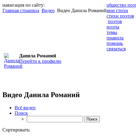
навигация по сайту:
общество поэ
Главная страница
Видео
Видео Данила Романий
мои стихи
стихи поэтов
поэтов
поэты
темы
правила
помощь
связаться
Данила Романий
Перейти к профилю
Видео Данила Романий
Всё видео
Поиск
Сортировать: