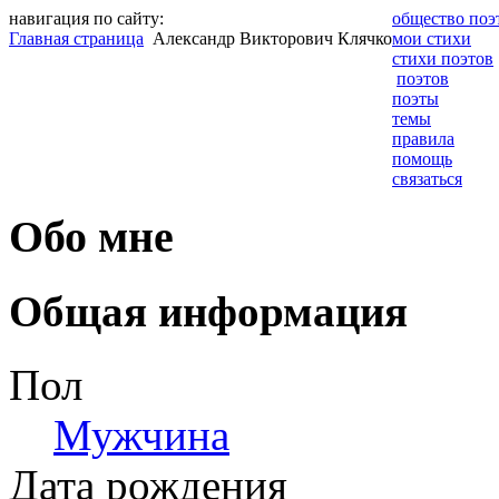
навигация по сайту:
общество поэ
Главная страница
Александр Викторович Клячко
мои стихи
стихи поэтов
поэтов
поэты
темы
правила
помощь
связаться
Обо мне
Общая информация
Пол
Мужчина
Дата рождения