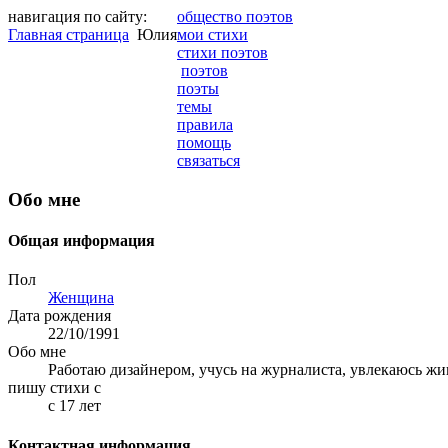
навигация по сайту:
общество поэтов
Главная страница
Юлия
мои стихи
стихи поэтов
поэтов
поэты
темы
правила
помощь
связаться
Обо мне
Общая информация
Пол
Женщина
Дата рождения
22/10/1991
Обо мне
Работаю дизайнером, учусь на журналиста, увлекаюсь ж
пишу стихи с
с 17 лет
Контактная информация