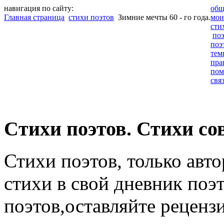
навигация по сайту:
общ
Главная страница
стихи поэтов
Зимние мечты 60 - го года.
мои
сти
по
поэ
тем
пра
пом
свя
Cтихи поэтов. Стихи со
Стихи поэтов, только авт
стихи в свой дневник поэт
поэтов,оставляйте рецензи