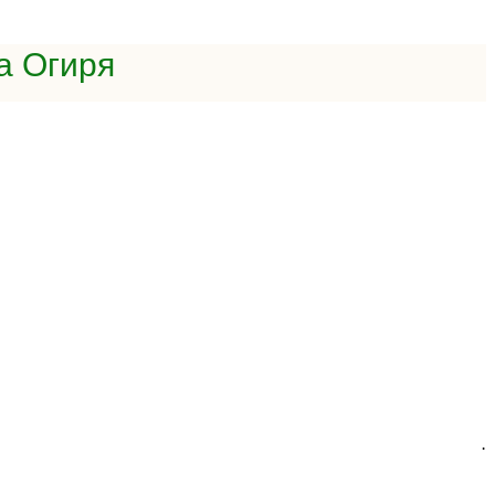
а Огиря
.