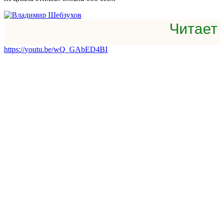
Читает
https
://
youtu
.
be
/
wQ
_
GAbED
4
BI