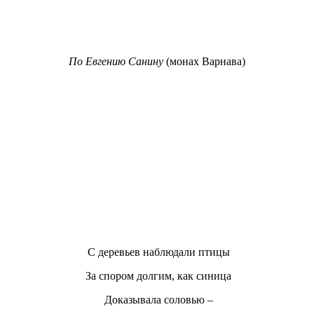
По Евгению Санину
(монах Варнава)
С деревьев наблюдали птицы
За спором долгим, как синица
Доказывала соловью –