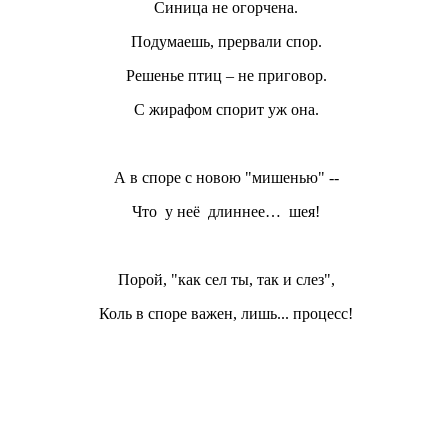
Синица не огорчена.
Подумаешь, прервали спор.
Решенье птиц – не приговор.
С жирафом спорит уж она.
А в споре с новою "мишенью" --
Что
у неё
длиннее…
шея!
Порой, "как сел ты, так и слез",
Коль в споре важен, лишь... процесс!