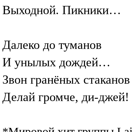
Выходной. Пикники…
Далеко до туманов
И унылых дождей…
Звон гранёных стаканов
Делай громче, ди-джей!
*Мировой хит группы
La