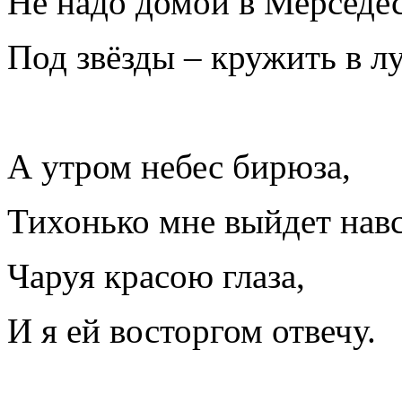
Не надо домой в Мерсед
Под звёзды – кружить в л
А утром небес бирюза,
Тихонько мне выйдет навс
Чаруя красою глаза,
И я ей восторгом отвечу.