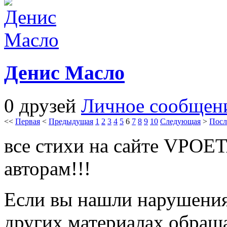
Денис Масло
0 друзей
Личное сообщен
<<
Первая
<
Предыдущая
1
2
3
4
5
6
7
8
9
10
Следующая
>
Посл
все стихи на сайте VPOE
авторам!!!
Если вы нашли нарушения 
других материалах обраща