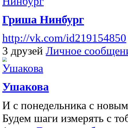
Гриша Нинбург
http://vk.com/id219154850
3 друзей
Личное сообщен
Ушакова
И с понедельника с новы
Будем шаги измерять с т