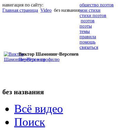
навигация по сайту:
общество поэтов
Главная страница
Video
без названия
мои стихи
стихи поэтов
поэтов
поэты
темы
правила
помощь
связаться
Виктор Шамонин~Версенев
Перейти к профилю
без названия
Всё видео
Поиск