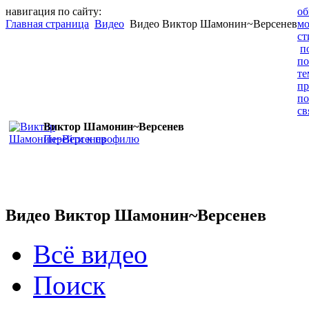
навигация по сайту:
об
Главная страница
Видео
Видео Виктор Шамонин~Версенев
мо
ст
п
по
т
пр
п
св
Виктор Шамонин~Версенев
Перейти к профилю
Видео Виктор Шамонин~Версенев
Всё видео
Поиск