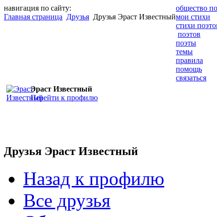
навигация по сайту:
общество п
Главная страница
Друзья
Друзья Эраст Известный
мои стихи
стихи поэто
поэтов
поэты
темы
правила
помощь
связаться
Эраст Известный
Перейти к профилю
Друзья Эраст Известный
Назад к профилю
Все друзья