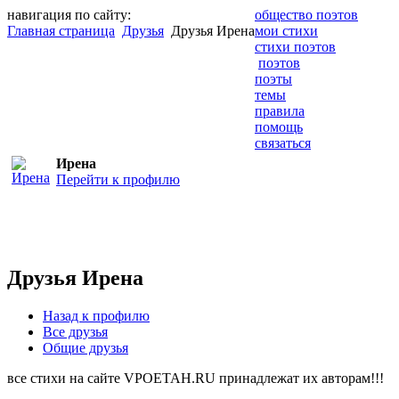
навигация по сайту:
общество поэтов
Главная страница
Друзья
Друзья Ирена
мои стихи
стихи поэтов
поэтов
поэты
темы
правила
помощь
связаться
Ирена
Перейти к профилю
Друзья Ирена
Назад к профилю
Все друзья
Общие друзья
все стихи на сайте VPOETAH.RU принадлежат их авторам!!!