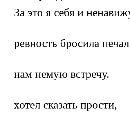
За это я себя и ненавиж
Ста
ревность бросила печал
И сот
нам немую встречу.
А я в
хотел сказать прости,
Но 