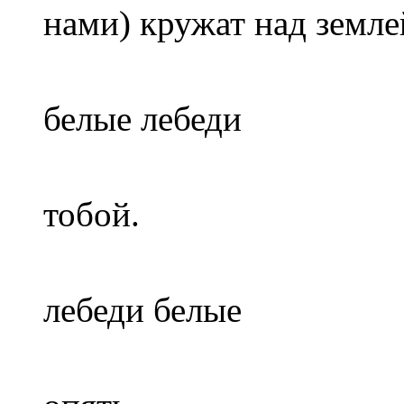
нами) кружат над земле
Лебед
белые лебеди
Я, хоч
тобой.
А белы
лебеди белые
В небе