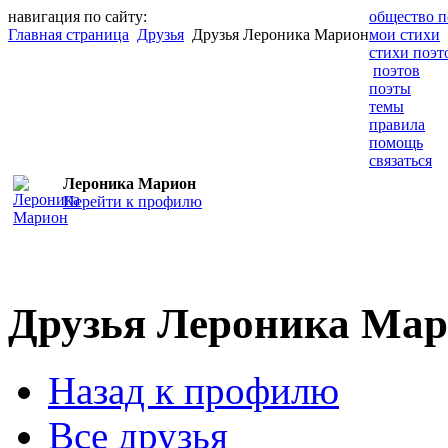
навигация по сайту:
общество п
Главная страница
Друзья
Друзья Лероника Марион
мои стихи
стихи поэт
поэтов
поэты
темы
правила
помощь
связаться
Лероника Марион
Перейти к профилю
Друзья Лероника Ма
Назад к профилю
Все друзья