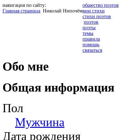
навигация по сайту:
общество поэтов
Главная страница
Николай Нипочём
мои стихи
стихи поэтов
поэтов
поэты
темы
правила
помощь
связаться
Обо мне
Общая информация
Пол
Мужчина
Дата рождения