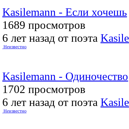
Kasilemann - Если хочешь
1689 просмотров
6 лет назад от поэта
Kasil
Неизвестно
Kasilemann - Одиночество
1702 просмотров
6 лет назад от поэта
Kasil
Неизвестно