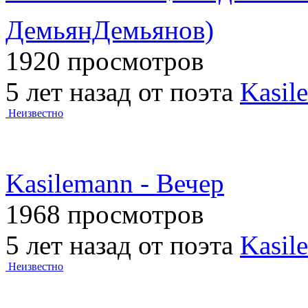
ДемьянДемьянов)
1920 просмотров
5 лет назад от поэта
Kasil
Неизвестно
Kasilemann - Вечер
1968 просмотров
5 лет назад от поэта
Kasil
Неизвестно