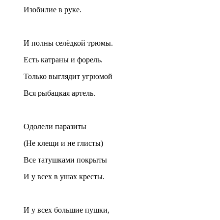
Изобилие в руке.
И полны селёдкой трюмы.
Есть катраны и форель.
Только выглядит угрюмой
Вся рыбацкая артель.
Одолели паразиты
(Не клещи и не глисты)
Все татушками покрыты
И у всех в ушах кресты.
И у всех большие пушки,