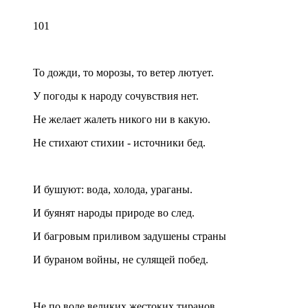
101
То дожди, то морозы, то ветер лютует.
У погоды к народу сочувствия нет.
Не желает жалеть никого ни в какую.
Не стихают стихии - источники бед.
И бушуют: вода, холода, ураганы.
И буянят народы природе во след.
И багровым приливом задушены страны
И бураном войны, не сулящей побед.
Не по воле великих жестоких тиранов,