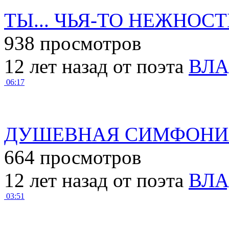
ТЫ... ЧЬЯ-ТО НЕЖНОСТЬ
938 просмотров
12 лет назад от поэта
ВЛА
06:17
ДУШЕВНАЯ СИМФОНИ
664 просмотров
12 лет назад от поэта
ВЛА
03:51