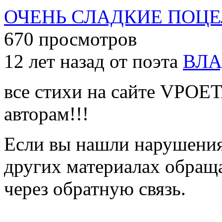
ОЧЕНЬ СЛАДКИЕ ПОЦ
670 просмотров
12 лет назад от поэта
ВЛА
все стихи на сайте VPOE
авторам!!!
Если вы нашли нарушения 
других материалах обраща
через обратную связь.