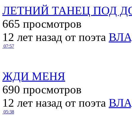
ЛЕТНИЙ ТАНЕЦ ПОД 
665 просмотров
12 лет назад от поэта
ВЛА
07:57
ЖДИ МЕНЯ
690 просмотров
12 лет назад от поэта
ВЛА
05:38