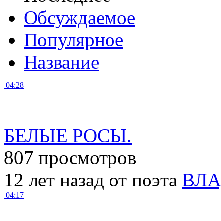
Обсуждаемое
Популярное
Название
04:28
БЕЛЫЕ РОСЫ.
807 просмотров
12 лет назад от поэта
ВЛА
04:17