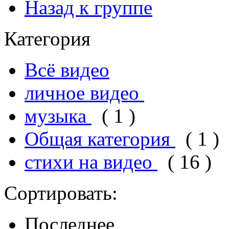
Назад к группе
Категория
Всё видео
личное видео
музыка
( 1 )
Общая категория
( 1 )
стихи на видео
( 16 )
Сортировать:
Последнее