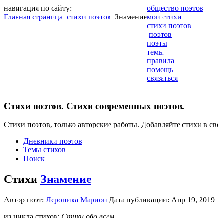
навигация по сайту:
общество поэтов
Главная страница
стихи поэтов
Знамение
мои стихи
стихи поэтов
поэтов
поэты
темы
правила
помощь
связаться
Cтихи поэтов. Стихи современных поэтов.
Стихи поэтов, только авторские работы. Добавляйте стихи в св
Дневники поэтов
Темы стихов
Поиск
Стихи
Знамение
Автор поэт:
Лероника Марион
Дата публикации: Апр 19, 201
из цикла стихов:
Стихи обо всем