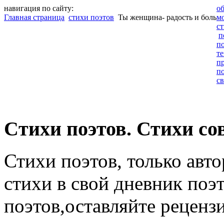
навигация по сайту:
о
Главная страница
стихи поэтов
Ты женщина- радость и боль
м
с
п
п
т
п
п
св
Cтихи поэтов. Стихи со
Стихи поэтов, только авт
стихи в свой дневник поэт
поэтов,оставляйте рецензи