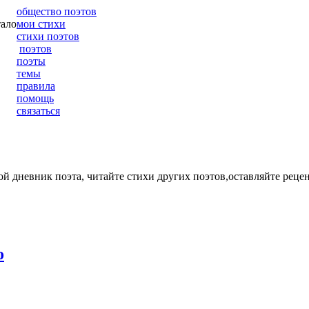
общество поэтов
тало
мои стихи
стихи поэтов
поэтов
поэты
темы
правила
помощь
связаться
ой дневник поэта, читайте стихи других поэтов,оставляйте рецен
о
2