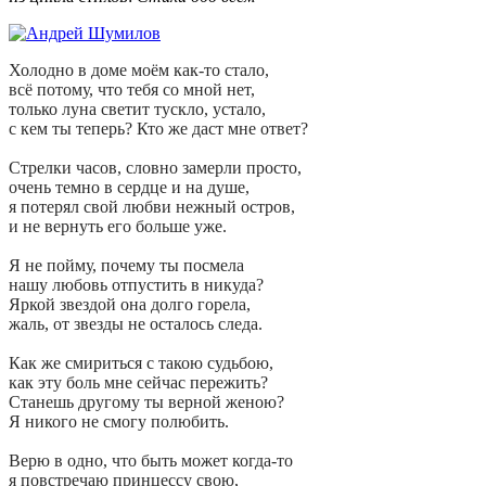
Холодно в доме моём как-то стало,
всё потому, что тебя со мной нет,
только луна светит тускло, устало,
с кем ты теперь? Кто же даст мне ответ?
Стрелки часов, словно замерли просто,
очень темно в сердце и на душе,
я потерял свой любви нежный остров,
и не вернуть его больше уже.
Я не пойму, почему ты посмела
нашу любовь отпустить в никуда?
Яркой звездой она долго горела,
жаль, от звезды не осталось следа.
Как же смириться с такою судьбою,
как эту боль мне сейчас пережить?
Станешь другому ты верной женою?
Я никого не смогу полюбить.
Верю в одно, что быть может когда-то
я повстречаю принцессу свою,