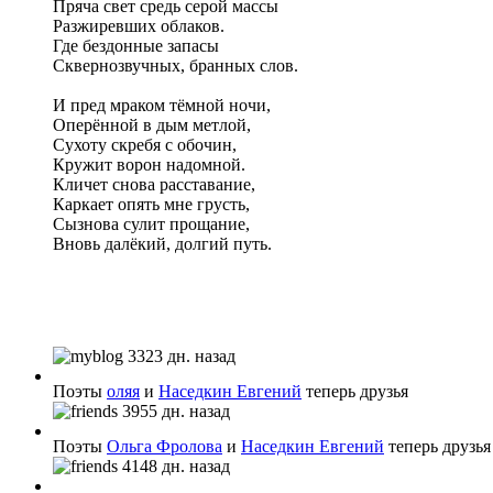
Пряча свет средь серой массы
Разжиревших облаков.
Где бездонные запасы
Сквернозвучных, бранных слов.
И пред мраком тёмной ночи,
Оперённой в дым метлой,
Сухоту скребя с обочин,
Кружит ворон надомной.
Кличет снова расставание,
Каркает опять мне грусть,
Сызнова сулит прощание,
Вновь далёкий, долгий путь.
3323 дн. назад
Поэты
оляя
и
Наседкин Евгений
теперь друзья
3955 дн. назад
Поэты
Ольга Фролова
и
Наседкин Евгений
теперь друзья
4148 дн. назад