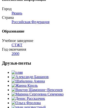
Город
Рязань
Страна
Российская Федерация
Образование
Учебное заведение
СТЖТ
Год окончания
2000
Друзья-поэты