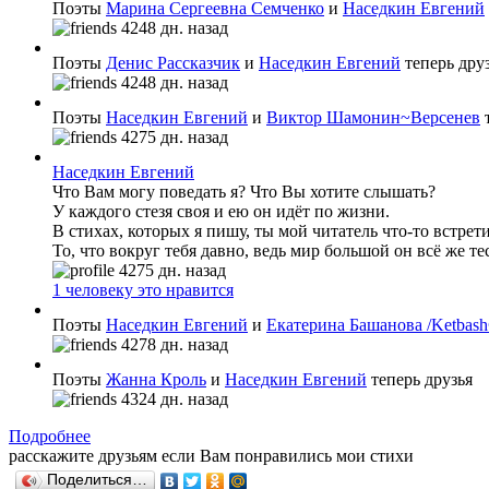
Поэты
Марина Сергеевна Семченко
и
Наседкин Евгений
4248 дн. назад
Поэты
Денис Рассказчик
и
Наседкин Евгений
теперь дру
4248 дн. назад
Поэты
Наседкин Евгений
и
Виктор Шамонин~Версенев
т
4275 дн. назад
Наседкин Евгений
Что Вам могу поведать я? Что Вы хотите слышать?
У каждого стезя своя и ею он идёт по жизни.
В стихах, которых я пишу, ты мой читатель что-то встрет
То, что вокруг тебя давно, ведь мир большой он всё же те
4275 дн. назад
1 человеку это нравится
Поэты
Наседкин Евгений
и
Екатерина Башанова /Ketbash
4278 дн. назад
Поэты
Жанна Кроль
и
Наседкин Евгений
теперь друзья
4324 дн. назад
Подробнее
расскажите друзьям если Вам понравились мои стихи
Поделиться…