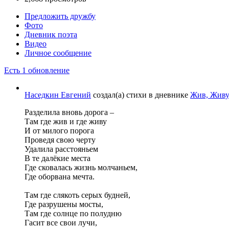
Предложить дружбу
Фото
Дневник поэта
Видео
Личное сообщение
Есть 1 обновление
Наседкин Евгений
создал(а) стихи в дневнике
Жив, Живу.
Разделила вновь дорога –
Там где жив и где живу
И от милого порога
Проведя свою черту
Удалила расстояньем
В те далёкие места
Где сковалась жизнь молчаньем,
Где оборвана мечта.
Там где слякоть серых будней,
Где разрушены мосты,
Там где солнце по полудню
Гасит все свои лучи,