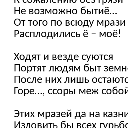
К сожалению без грязи
Не возможно бытиё…
От того по всюду мрази
Расплодились ё – моё!
Ходят и везде суются
Портят людям быт зем
После них лишь остают
Горе…, ссоры меж собой
Этих мразей да на казн
Изловить бы всех гурьб