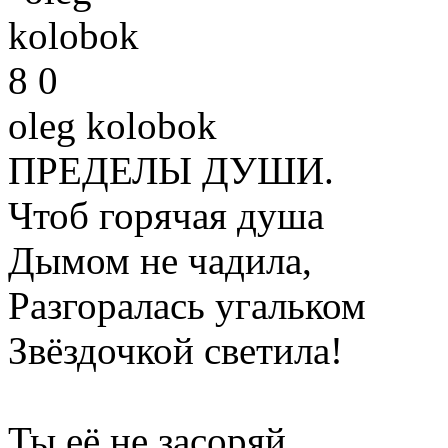
8
0
oleg kolobok
ПРЕДЕЛЫ ДУШИ.
Чтоб горячая душа
Дымом не чадила,
Разгоралась угальком
Звёздочкой светила!
Ты её не засоряй