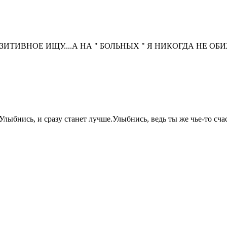
ИТИВНОЕ ИЩУ....А НА " БОЛЬНЫХ " Я НИКОГДА НЕ ОБ
Улыбнись, и сразу станет лучше.Улыбнись, ведь ты же чье-то счас