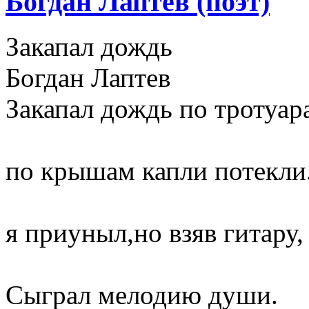
Богдан Лаптев (поэт)
Закапал дождь
Богдан Лаптев
Закапал дождь по тротуар
по крышам капли потекли
я приуныл,но взяв гитару,
Сыграл мелодию души.