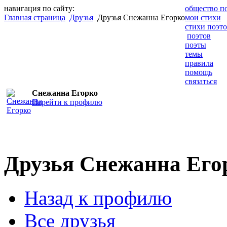
навигация по сайту:
общество п
Главная страница
Друзья
Друзья Снежанна Егорко
мои стихи
стихи поэт
поэтов
поэты
темы
правила
помощь
связаться
Снежанна Егорко
Перейти к профилю
Друзья Снежанна Его
Назад к профилю
Все друзья