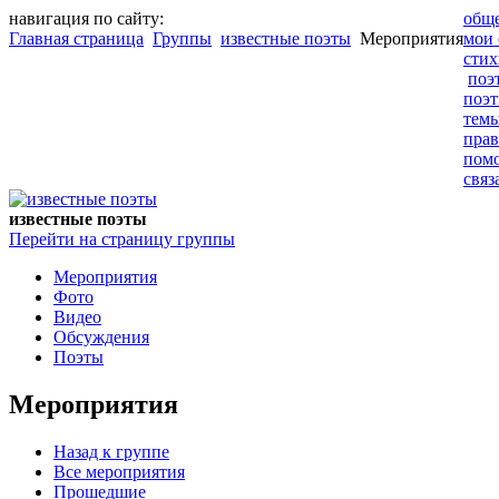
навигация по сайту:
обще
Главная страница
Группы
известные поэты
Мероприятия
мои 
стих
поэ
поэ
тем
прав
пом
связ
известные поэты
Перейти на страницу группы
Мероприятия
Фото
Видео
Обсуждения
Поэты
Мероприятия
Назад к группе
Все мероприятия
Прошедшие