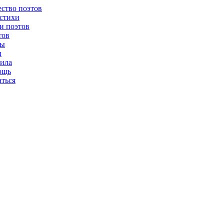
ство поэтов
стихи
и поэтов
тов
ты
ы
ила
ощь
аться