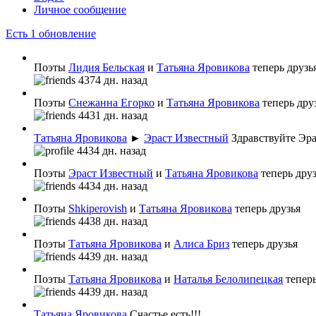
Личное сообщение
Есть 1 обновление
Поэты
Лидия Бельская
и
Татьяна Яровикова
теперь друзь
4374 дн. назад
Поэты
Снежанна Егорко
и
Татьяна Яровикова
теперь дру
4431 дн. назад
Татьяна Яровикова
►
Эраст Известный
Здравствуйте Эра
4434 дн. назад
Поэты
Эраст Известный
и
Татьяна Яровикова
теперь дру
4434 дн. назад
Поэты
Shkiperovish
и
Татьяна Яровикова
теперь друзья
4438 дн. назад
Поэты
Татьяна Яровикова
и
Алиса Бриз
теперь друзья
4439 дн. назад
Поэты
Татьяна Яровикова
и
Наталья Белолипецкая
теперь
4439 дн. назад
Татьяна Яровикова
Счастье есть!!!