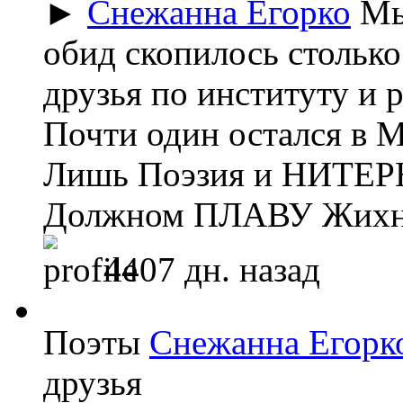
►
Снежанна Егорко
Мы
обид скопилось столько
друзья по институту и р
Почти один остался в 
Лишь Поэзия и НИТЕР
Должном ПЛАВУ Жихн
4407 дн. назад
Поэты
Снежанна Егорк
друзья