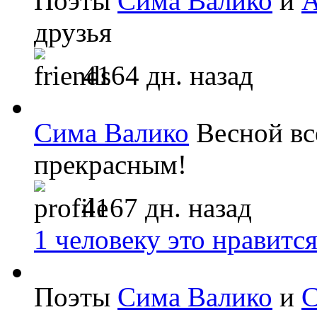
Поэты
Сима Валико
и
А
друзья
4164 дн. назад
Сима Валико
Весной вс
прекрасным!
4167 дн. назад
1 человеку это нравитс
Поэты
Сима Валико
и
С