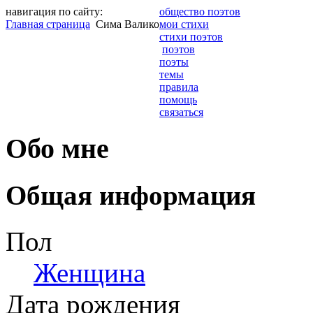
навигация по сайту:
общество поэтов
Главная страница
Сима Валико
мои стихи
стихи поэтов
поэтов
поэты
темы
правила
помощь
связаться
Обо мне
Общая информация
Пол
Женщина
Дата рождения