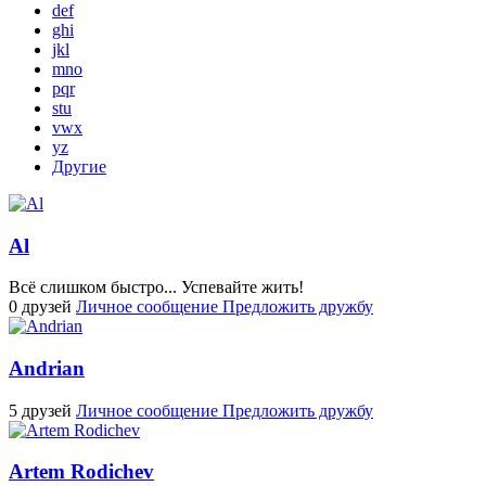
def
ghi
jkl
mno
pqr
stu
vwx
yz
Другие
Al
Всё слишком быстро... Успевайте жить!
0 друзей
Личное сообщение
Предложить дружбу
Andrian
5 друзей
Личное сообщение
Предложить дружбу
Artem Rodichev