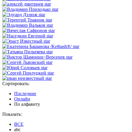
star
star
star
star
star
star
star
star
star
star
star
star
star
star
star
Сортировать:
Последние
Онлайн
По алфавиту
Показать:
ВСЕ
abc